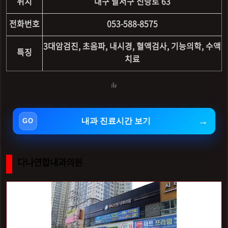
위치
대구 달서구 신당로 63
전화번호
053-588-8575
3대암검진, 초음파, 내시경, 혈액검사, 기능의학, 수액
특징
치료
내과 진료시간 보기
다나연합내과의원