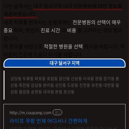
이번 글에서는
대구 달서구의 내과 전문병원에 대한 정보를
제공하였습니다.
내과 치료를 원하시는 분들에게는
전문병원의 선택이 매우
중요
하며, 병원의
진료 시간
과
비용
을 고려하는 것이 필요
합니다.
이 정보를 바탕으로
적절한 병원을 선택
하시길 바랍니다. 여
러분의 건강에 도움이 되기를 바랍니다.
대구 달서구 지역
성당동 두류동 파호동 호림동 갈산동 신당동 이곡동 장동 장기동 용
산동 죽전동 감삼동 본리동 상인동 도원동 진천동 유천동 대천동 월
성동 월암동 송현동 대곡동 본동 호산동
http://m.coupang.com
광고
라이프 쿠팡 언제 어디서나 간편하게
섭취하기 편한 라이프, 쿠팡에서 다양한 제품을 만나보세