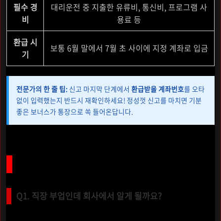
필수 경
대리운전 중 지출한 유류비, 통신비, 프로그램 사
비
용료 등
환급 시
보통 6월 말에서 7월 초 사이에 지정 계좌로 입금
기
전문가의 한 줄 팁:
신고 마지막 단계에서
환급받을 계좌번호
를 오타
없이 입력했는지 반드시 재확인하세요! 정성껏 신고를 마치면 기분
좋은 보너스가 통장으로 쏙 들어온답니다.
궁금해하시는 질문들, 속 시원히 해결해 드려요
Q1. 직장 부업인데 회사에서 알게 될까요?
일반적인 부업 수준이라면 회사에 통보되지 않으니 걱정 마