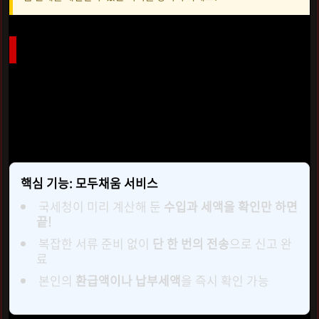
스마트한 국세청 서비스 활용하기
요즘은 세무서를 직접 방문하는 번거로움 없이 PC의
'홈택
스'
나 스마트폰의
'손택스'
앱을 통해 비대면으로 간편하게
신고할 수 있습니다. 특히 국세청에서 제공하는 서비스를 활
용하면 초보자도 어렵지 않게 완료할 수 있습니다.
핵심 기능: 모두채움 서비스
국세청이 미리 계산해 둔
수입과 세액을 확인만 하면
끝!
복잡한 서류 준비 없이
단 한 번의 전송
으로 신고 완
료
본인의
환급액이나 납부세액
을 즉시 확인 가능