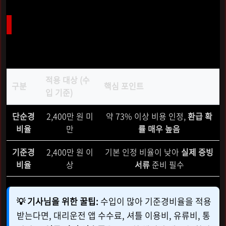
단순경비율 vs 기준경비율 한눈에 비교
본인의 전년도 수입 금액에 따라 적용되는 경비율이 달라지
며, 이에 따라 준비해야 할 서류도 차이가 납니다.
적용 대상 (수
구분
핵심 포인트
입 기준)
단순경
2,400만 원 미
약 73% 이상 비용 인정,
환급 확
비율
만
률 매우 높음
기준경
2,400만 원 이
기본 인정 비율이 낮아
실제 증빙
비율
상
서류
준비 필수
💡 기사님을 위한 꿀팁:
수입이 많아 기준경비율을 적용
받는다면, 대리운전 앱 수수료, 셔틀 이용비, 유류비, 통