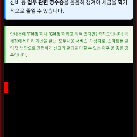
신비 등
업무 관련 영수증
을 꼼꼼히 챙겨야 세금을 획기
적으로 줄일 수 있습니다.
안내문에
'F유형'
이나
'G유형'
이라고 적혀 있다면? 축하드립니다! 국
세청에서 미리 계산을 끝낸 '모두채움 서비스' 대상자로, 스마트폰 클
릭 몇 번만으로 간편하게 신고와 환급을 마칠 수 있는 아주 운 좋은 경
우입니다.
떼인 세금 돌려받는 소득공제와 환급 꿀팁
우리가 앱에서 수수료와 함께 정산받을 때 뗀
3.3%의 사업
소득세
, 이 돈은 국가에 미리 맡겨둔 세금입니다. 5월 신고를
통해 실제 내야 할 세금보다 미리 낸 돈이 많다면 그 차액을
'환급금'
으로 돌려받게 됩니다. 환급액을 극대화하려면 나에
게 맞는 공제 항목을 꼼꼼히 챙겨야 합니다.