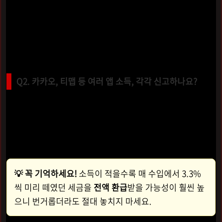
세요.
종합소득세 신고는 연말정산과 별개로 개인이 직접 진
행하며, 본업 외 소득이 일정 기준(연 2,000만 원)을 초과하
여 건강보험료가 변동되지 않는 한 회사에서 알 방법은 없습
니다.
Q2. 카카오, 티맵 등 여러 앱 소득, 각각 신고하나요?
아니요! 모든 플랫폼의 소득을
홈택스에서 하나로 합산하여
한 번에 신고
하시면 됩니다. 각 업체에서 국세청으로 자료를
보내기 때문에, '모두채움' 서비스를 이용하면 클릭 몇 번으
로 간편하게 조회가 가능합니다.
💡 꼭 기억하세요!
소득이 적을수록 매 수입에서 3.3%
씩 미리 떼였던 세금을
전액 환급
받을 가능성이 훨씬 높
으니 번거롭더라도 절대 놓치지 마세요.