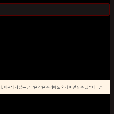
수일까?
을 흡수하는
'족저근막'
이라는 두꺼운 막이 있어요. 자고 일어났
마치
꽁꽁 언 고무줄
처럼 딱딱하게 굳어 있죠. 이 상태에서 준비
와 염증이 생기기 아주 쉽습니다.
. 이완되지 않은 근막은 작은 충격에도 쉽게 파열될 수 있습니다."