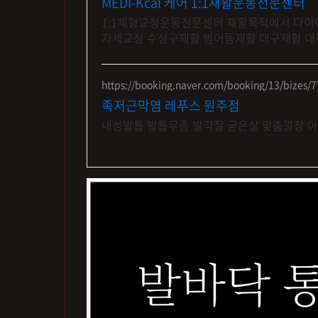
MEDI-Kcal 케어 1:1재활운동전문센터
1:1체형교정운동전문센터 재활목적에서 다이어트까지 족저근막염 족저근막염 재활운동
자세교정 수성구재활 범어동재활 대구재활 
https://booking.naver.com/booking/13/bizes/
족저근막염 레푸스 원주점
내성발톱 발톱무좀 발각질 굳은살 맞춤깔창 아