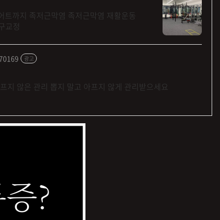
대구교정
770169
광고
프지 않은 관리 뽑지 말고 아프지 않게 관리받으세요