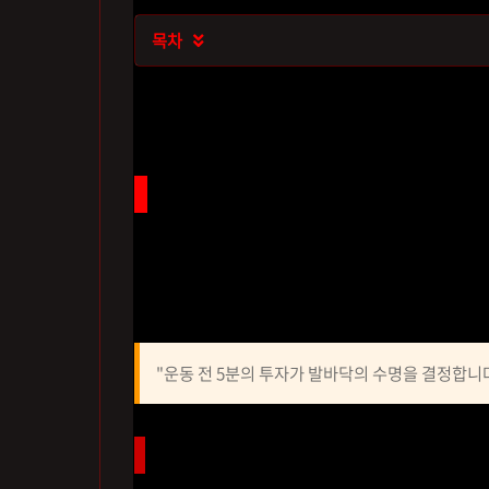
목차

뻣뻣한 족저근막, 왜 스트레칭이 필
우리 발바닥에는 체중의 수배에 달하는 충격
을 때나 오래 앉아 있다 움직일 땐 이 근막이 
없이 갑자기 뛰거나 걸으면 근막에 미세한 상처
"운동 전 5분의 투자가 발바닥의 수명을 결정합니다
스트레칭이 필요한 결정적 이유