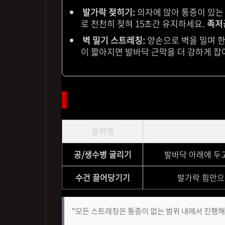
발가락 젖히기:
의자에 앉아 통증이 있는 
로 천천히 젖혀 15초간 유지하세요.
족저
벽 밀기 스트레칭:
양손으로 벽을 밀며 한
이 짧아지면 발바닥 근막을 더 강하게 잡
2. 일상 도구를 활용한 마사지
동작명
공/생수병 굴리기
발바닥 아래에 두
수건 끌어당기기
발가락 힘만으
"모든 스트레칭은 통증이 없는 범위 내에서 진행해