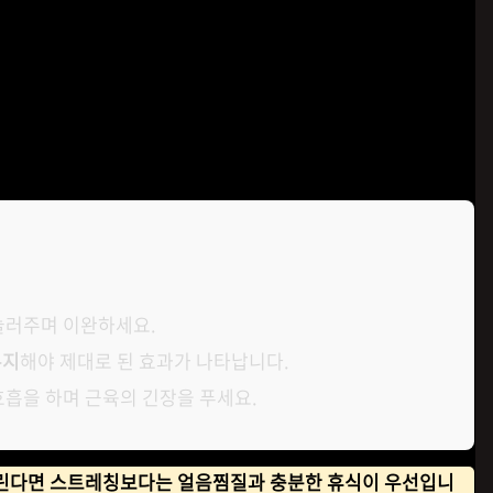
크리스트
은 오히려
근막에 미세한 손상
을 입히는 독이 될 수 있어요.
'시
 유지하세요.
눌러주며 이완하세요.
유지
해야 제대로 된 효과가 나타납니다.
호흡을 하며 근육의 긴장을 푸세요.
거린다면 스트레칭보다는 얼음찜질과 충분한 휴식이 우선입니