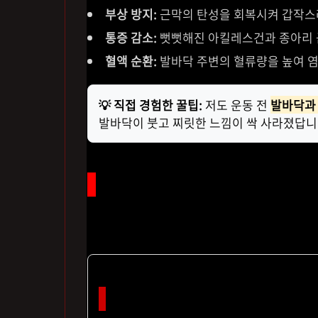
부상 방지:
근막의 탄성을 회복시켜 갑작스
통증 감소:
뻣뻣해진 아킬레스건과 종아리 
혈액 순환:
발바닥 주변의 혈류량을 높여 염
💡 직접 경험한 꿀팁:
저도 운동 전
발바닥과
발바닥이 붓고 찌릿한 느낌이 싹 사라졌답니
장소 불문! 발바닥 통증을 잡는 3가
운동 전후로 단 5분만 투자해도 발의 피로도가
소개할게요. 별다른 도구 없이도 장소 가리지 않
1. 근막과 종아리 근육 이완