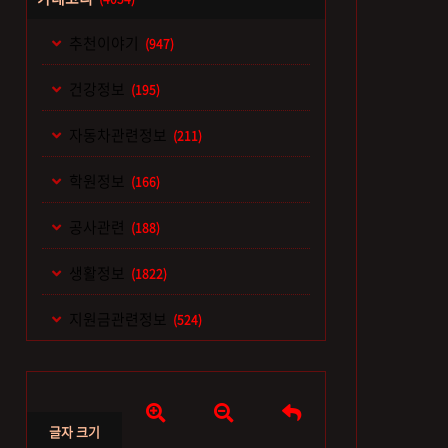
추천이야기
(947)
건강정보
(195)
자동차관련정보
(211)
학원정보
(166)
공사관련
(188)
생활정보
(1822)
지원금관련정보
(524)



글자 크기