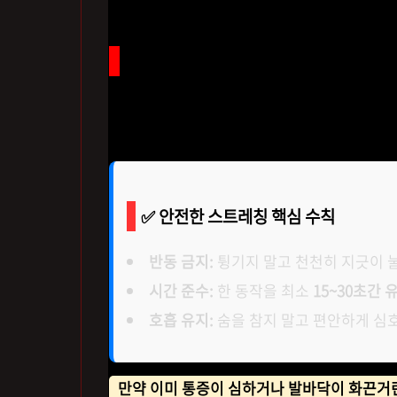
무리한 욕심은 금물! 안전 수칙 체
운동 전 의욕이 앞서 발을 무리하게 당기는 것
원함'과 '약간의 뻐근함'
사이의 적절한 강도를
✅ 안전한 스트레칭 핵심 수칙
반동 금지:
튕기지 말고 천천히 지긋이 
시간 준수:
한 동작을 최소
15~30초간 
호흡 유지:
숨을 참지 말고 편안하게 심
만약 이미 통증이 심하거나 발바닥이 화끈