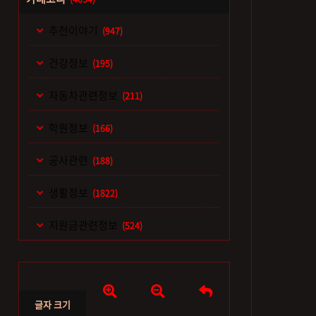
추천이야기
(947)
건강정보
(195)
자동차관련정보
(211)
학원정보
(166)
공사관련
(188)
생활정보
(1822)
지원금관련정보
(524)



글자 크기