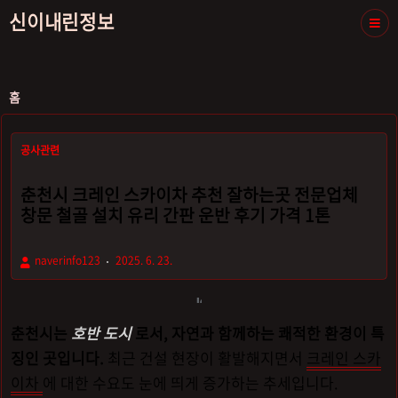
신이내린정보
홈
공사관련
춘천시 크레인 스카이차 추천 잘하는곳 전문업체
창문 철골 설치 유리 간판 운반 후기 가격 1톤
naverinfo123
2025. 6. 23.
춘천시는
호반 도시
로서, 자연과 함께하는 쾌적한 환경이 특
징인 곳입니다.
최근 건설 현장이 활발해지면서
크레인 스카
이차
에 대한 수요도 눈에 띄게 증가하는 추세입니다.