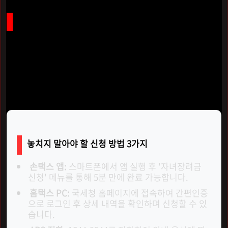
5월은 신청의 달! 스마트폰으로 5분 만에 끝내는 법
자녀장려금은 제때 신청하지 않으면 소중한 지원금이 깎일
수 있어 날짜를 지키는 것이 무엇보다 중요합니다. 정기 신청
기간인
5월 1일부터 5월 31일 사이
에 꼭 접수하세요! 이 기간
을 놓쳐 '기한 후 신청'을 하게 되면 원래 받을 금액에서
5%
가 차감된 95%만 지급
받게 됩니다.
놓치지 말아야 할 신청 방법 3가지
손택스 앱:
스마트폰에서 앱 실행 후 '자녀장려금
신청' 메뉴를 통해 5분 만에 완료 가능합니다.
홈택스 PC:
국세청 홈페이지에 접속하여 간편인증
으로 로그인 후 상세 내역을 확인하며 신청할 수 있
습니다.