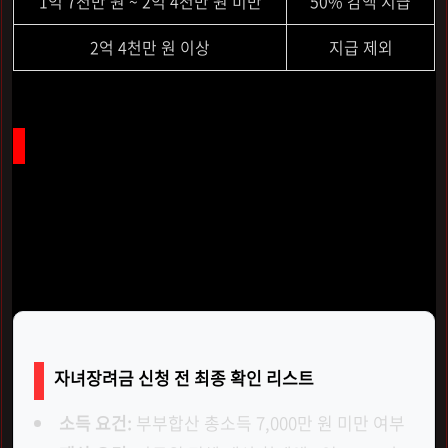
1억 7천만 원 ~ 2억 4천만 원 미만
50% 감액 지급
2억 4천만 원 이상
지급 제외
현명한 부모의 지혜, 꼼꼼하게 챙기고 든든하게 받으세요
아이를 키우는 과정은 행복하지만, 경제적 부담을 무시하기
는 어렵습니다. 완화된 기준 덕분에 과거에 대상이 아니었던
가구도 이번에는
수혜 대상
에 포함될 가능성이 매우 높으니
꼭 확인해 보세요.
자녀장려금 신청 전 최종 확인 리스트
소득 요건:
부부합산 총소득 7,000만 원 미만 여부