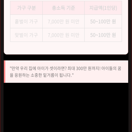
가구 구분
총소득 기준
지급액(1인당)
홑벌이 가구
7,000만 원 미만
50~100만 원
맞벌이 가구
7,000만 원 미만
50~100만 원
"만약 우리 집에 아이가 셋이라면? 최대 300만 원까지! 아이들의 꿈
을 응원하는 소중한 밑거름이 됩니다."
물론 모든 가구가 무조건 100만 원을 받는 것은 아니에요. 소
득 구간에 따라
최소 50만 원에서 최대 100만 원
사이에서 차
등 산정되거든요. 하지만 2026년부터 소득 기준이 완화된 만
큼, 이전에는 혜택을 못 받았던 가구들도 이제는 든든한 지원
금을 기대할 수 있게 되었습니다.