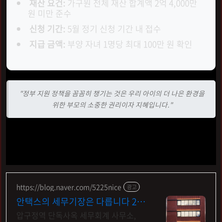
재산 요건:
가구원 전체 재산 합계액 2억 4,000만
원 미만 준수
신청 기간:
5월 정기 신청 기간 내 접수
지급 금액:
부양 자녀 1명당 최대 100만 원 확인
"정부 지원 정책을 꼼꼼히 챙기는 것은 우리 아이의 더 나은 환경을
위한 부모의 소중한 권리이자 지혜입니다."
든든한 지원금으로 가정의 경제적 부담은 덜고, 아이와의 행
복은 더 크게 키워나가시길 바랍니다. 대한민국 모든 부모님
을 진심으로 응원합니다!
https://blog.naver.com/5225nice
광고
안택스의 세무기장은 다릅니다 2인
담당 케어로 즉시 소통
압구정역 단독사옥 세무회계 사무소,