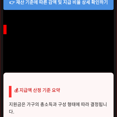
👉 재산 기준에 따른 감액 및 지급 비율 상세 확인하기
아이 한 명당 최대 100만 원! 얼마나 받을 수 있을까요?
가장 궁금해하실 부분은 역시 '그래서 우리 집은 얼마를 받을
까?' 하는 실질적인 금액일 거예요. 2026년 자녀장려금은
부
양자녀 1명당 최대 100만 원
까지 지급되어, 다자녀 가구라면
그 혜택이 훨씬 더 커졌답니다.
💰 지급액 산정 기준 요약
지원금은 가구의 총소득과 구성 형태에 따라 결정됩니
다.