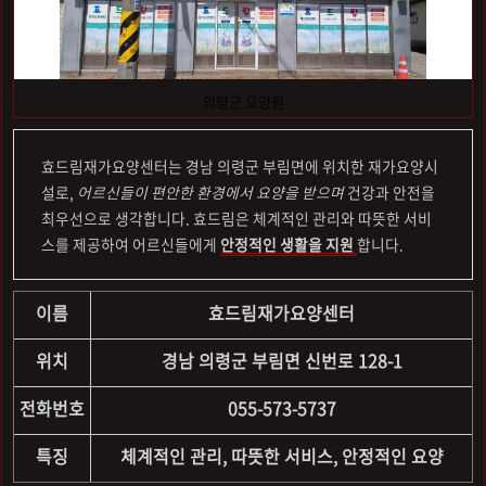
의령군 요양원
효드림재가요양센터는 경남 의령군 부림면에 위치한 재가요양시
설로,
어르신들이 편안한 환경에서 요양을 받으며
건강과 안전을
최우선으로 생각합니다. 효드림은 체계적인 관리와 따뜻한 서비
스를 제공하여 어르신들에게
안정적인 생활을 지원
합니다.
이름
효드림재가요양센터
위치
경남 의령군 부림면 신번로 128-1
전화번호
055-573-5737
특징
체계적인 관리, 따뜻한 서비스, 안정적인 요양