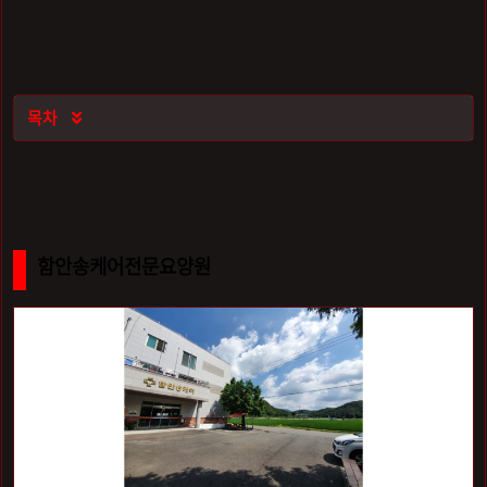
목차

함안송케어전문요양원